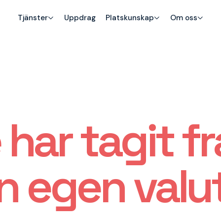
Tjänster
Uppdrag
Platskunskap
Om oss
 har tagit f
n egen valu