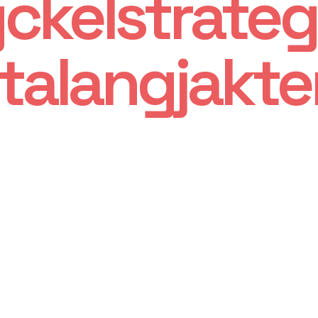
ckelstrateg
 talangjakt