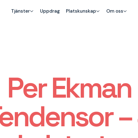
Tjänster
Uppdrag
Platskunskap
Om oss
Per Ekman
endensor –