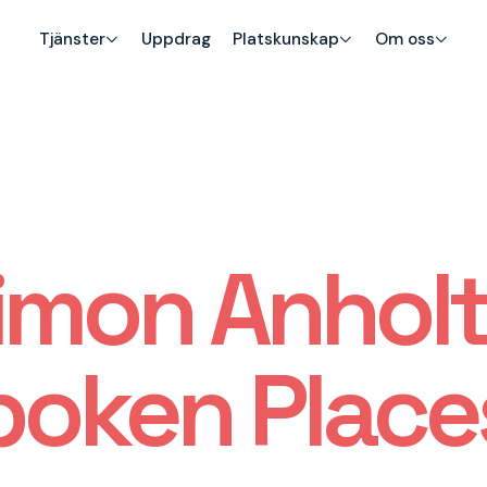
Tjänster
Uppdrag
Platskunskap
Om oss
imon Anholt
boken Place