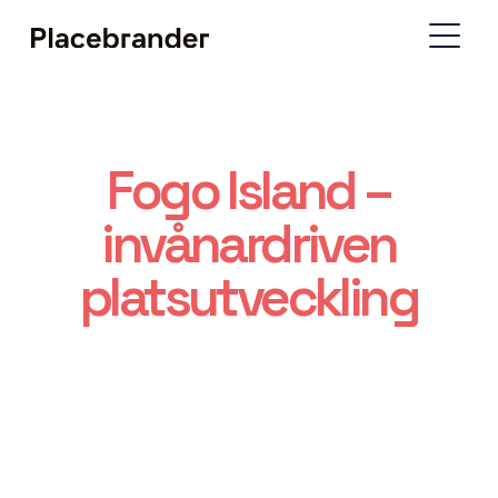
Fogo Island –
invånardriven
platsutveckling