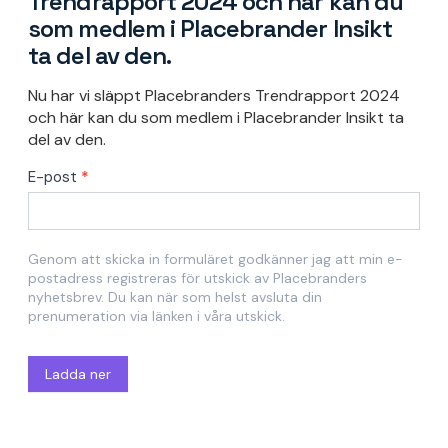
Trendrapport 2024 och här kan du
som medlem i Placebrander Insikt
ta del av den.
Nu har vi släppt Placebranders Trendrapport 2024
och här kan du som medlem i Placebrander Insikt ta
del av den.
Trendrapport
E-post
*
Genom att skicka in formuläret godkänner jag att min e-
postadress registreras för utskick av Placebranders
nyhetsbrev. Du kan när som helst avsluta din
prenumeration via länken i våra utskick.
Ladda ner