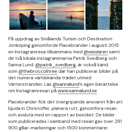
På uppdrag av Smålands Turism och Destination
Jönköping genomförde Placebrander i augusti 2015
en Instagramresa tillsammans med
@wisslaren
samt
de två lokala instagrammarna Patrik Svedberg och
Sanna Lund.
@patrik_svedberg
, är också känd
som
@thebroccolitree
där han publicerar bilder på
det numera världskända trädet utmed
Vätterstranden. Läs
@sannalund
‘s egen berättelse
om Instagramresan på
www.sannalund.se
Placebrander fick det övergripande ansvaret från att
bjuda in Christoffer, planera rutt, genomföra resan
och avsluta med en rapport av besöket. De bilder
som publicerades i samband med resan gav över 291
900 gillar-markeringar och 1500 kommentarer.