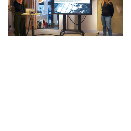
För att få en så sanningsenlig bild som möjligt deltar
även flera företag i projektet – här finns
representanter med från Bruzaholms bruk, Hydal
Components, Ekjö och Vetlanda kommun. Ett av
företagen som berättade om utmaningarna kopplade
till platsen under den första workshopen var
Bruzaholms bruk.
– När vi arbetade med projektet KOMPET kom vi ofta
tillbaka till diskussionen om hur viktig platsen är för
kompetensförsörjning. Att få folk att vilja bo och leva
på en plats är en förutsättning för att kunna jobba