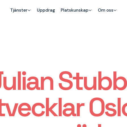
Tjänster
Uppdrag
Platskunskap
Om oss
Julian Stubb
tvecklar Osl