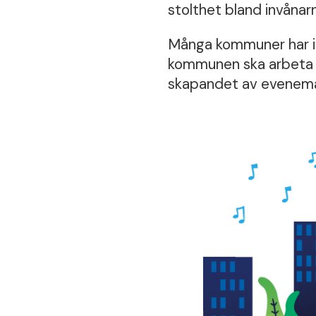
stolthet bland invånarn
Många kommuner har id
kommunen ska arbeta fö
skapandet av evenem