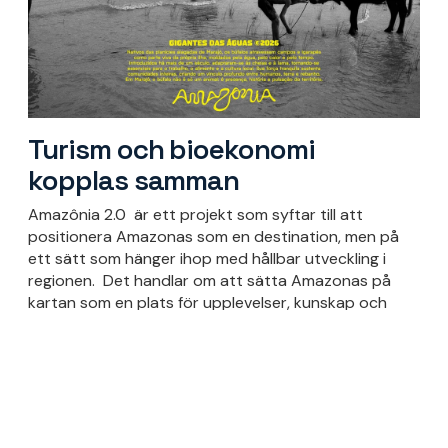
Turism och bioekonomi
kopplas samman
Amazônia 2.0 är ett projekt som syftar till att
positionera Amazonas som en destination, men på
ett sätt som hänger ihop med hållbar utveckling i
regionen.
Det handlar om att sätta Amazonas på
kartan som en plats för upplevelser, kunskap och
innovation, samtidigt som man bidrar till lokal
ekonomisk utveckling.
En central del i arbetet är att koppla samman turism
och bioekonomi. Turismen ska inte tära på platsen,
utan istället stärka den genom att skapa efterfrågan