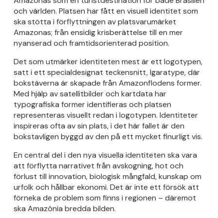
Amazonas som en turistdestination för både Brasilien
och världen. Platsen har fått en visuell identitet som
ska stötta i förflyttningen av platsvarumärket
Amazonas; från ensidig krisberättelse till en mer
nyanserad och framtidsorienterad position.
Det som utmärker identiteten mest är ett logotypen,
satt i ett specialdesignat teckensnitt, Igaratype, där
bokstäverna är skapade från Amazonflodens former.
Med hjälp av satellitbilder och kartdata har
typografiska former identifieras och platsen
representeras visuellt redan i logotypen. Identiteter
inspireras ofta av sin plats, i det här fallet är den
bokstavligen byggd av den på ett mycket finurligt vis.
En central del i den nya visuella identiteten ska vara
att förflytta narrativet från avskogning, hot och
förlust till innovation, biologisk mångfald, kunskap om
urfolk och hållbar ekonomi. Det är inte ett försök att
förneka de problem som finns i regionen – däremot
ska Amazônia bredda bilden.