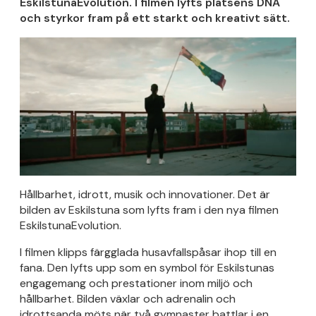
EskilstunaEvolution.
I filmen lyfts platsens DNA
och styrkor fram på ett starkt och kreativt sätt.
Hållbarhet, idrott, musik och innovationer. Det är
bilden av Eskilstuna som lyfts fram i den nya filmen
EskilstunaEvolution.
I filmen klipps färgglada husavfallspåsar ihop till en
fana. Den lyfts upp som en symbol för Eskilstunas
engagemang och prestationer inom miljö och
hållbarhet. Bilden växlar och adrenalin och
idrottsanda möts när två gymnaster battlar i en