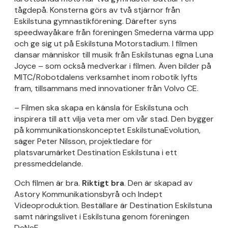
tågdepå. Konsterna görs av två stjärnor från
Eskilstuna gymnastikförening. Därefter syns
speedwayåkare från föreningen Smederna värma upp
och ge sig ut på Eskilstuna Motorstadium. I filmen
dansar människor till musik från Eskilstunas egna Luna
Joyce – som också medverkar i filmen. Även bilder på
MITC/Robotdalens verksamhet inom robotik lyfts
fram, tillsammans med innovationer från Volvo CE.
– Filmen ska skapa en känsla för Eskilstuna och
inspirera till att vilja veta mer om vår stad. Den bygger
på kommunikationskonceptet EskilstunaEvolution,
säger Peter Nilsson, projektledare för
platsvarumärket Destination Eskilstuna i ett
pressmeddelande.
Och filmen är bra.
Riktigt bra
. Den är skapad av
Astory Kommunikationsbyrå och Indept
Videoproduktion. Beställare är Destination Eskilstuna
samt näringslivet i Eskilstuna genom föreningen
DeNeF.