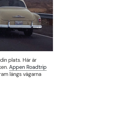
in plats. Här är
ken.
Appen Roadtrip
fram längs vägarna