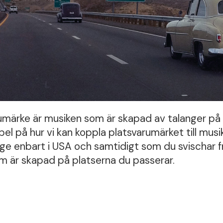
rumärke är musiken som är skapad av talanger på d
el på hur vi kan koppla platsvarumärket till musi
nge enbart i USA och samtidigt som du svischar 
m är skapad på platserna du passerar.