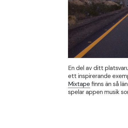
En del av ditt platsva
ett inspirerande exemp
Mixtape
finns än så lä
spelar appen musik so