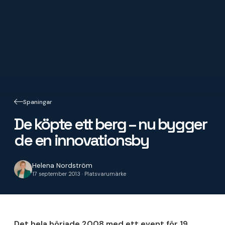
Spaningar
De köpte ett berg – nu bygger
de en innovationsby
Helena Nordström
17 september 2013 · Platsvarumärke
Det hela började 2008 med ett event för 19