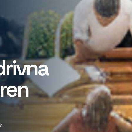
drivna
aren
g,