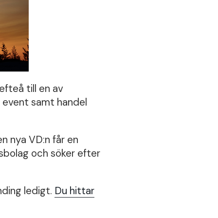
fteå till en av
h event samt handel
n nya VD:n får en
onsbolag och söker efter
ding ledigt.
Du hittar