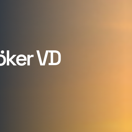
öker VD
e