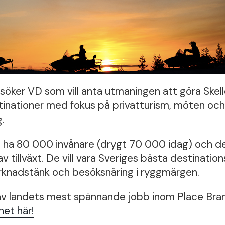
söker VD som vill anta utmaningen att göra Skelle
tinationer med fokus på privatturism, möten oc
.
å ha 80 000 invånare (drygt 70 000 idag) och de
av tillväxt. De vill vara Sveriges bästa destinati
knadstänk och besöksnäring i ryggmärgen.
av landets mest spännande jobb inom Place Bran
het här!