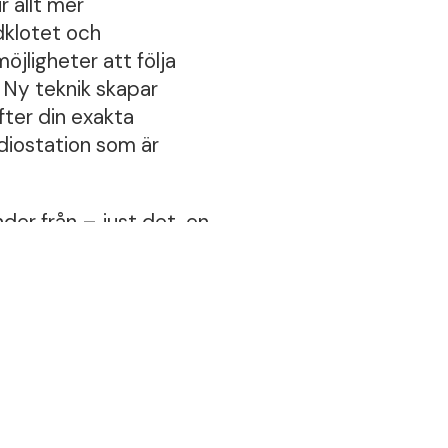
r allt mer
rdklotet och
öjligheter att följa
 Ny teknik skapar
fter din exakta
adiostation som är
der från – just det, en
ör bron, och lugna
 bli unik,