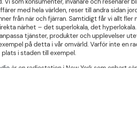
rld. Vi som konsumenter, invånare och resenärer bli
affärer med hela världen, reser till andra sidan jo
 från när och fjärran. Samtidigt får vi allt fler m
irekta närhet – det superlokala, det hyperlokala.
anpassa tjänster, produkter och upplevelser ute
 exempel på detta i vår omvärld. Varför inte en r
 plats i staden till exempel.
adio
är en radiostation i New York som enbart sän
rat skivbolag spelar peppande låter på väg uppf
a låtar adderas kontiunerligt och löparupplevelsen
rlokal.
 tjänst ut?