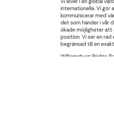
Vi lever i en global vä
internationella. Vi gör 
kommunicerar med vänner
det som händer i vår d
ökade möjligheter att 
position. Vi ser en rad
begränsad till en exakt
Williamsburg Bridge R
bro. Ett Brooklyn-base
låtar på väg nedför. Ny
överraskande och hype
Hur ser din hyperlokala