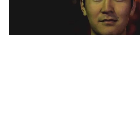
Tipstack till Åsa Johansson!
Fler inlägg
Visa alla