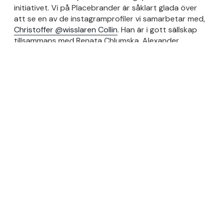
initiativet. Vi på Placebrander är såklart glada över
att se en av de instagramprofiler vi samarbetar med,
Christoffer @wisslaren Collin
. Han är i gott sällskap
tillsammans med Renata Chlumska, Alexander
Stutterheim och Natalia Brzezinski.
”Freedom to Roam” är ett av de första exemplen på
internationell marknadsföring i Visit Swedens
fyraåriga program för hållbar natur- och ekoturism
på landsbygden. Satsningen har utvecklats i
samarbete med reklambyrån Forsman & Bodenfors.