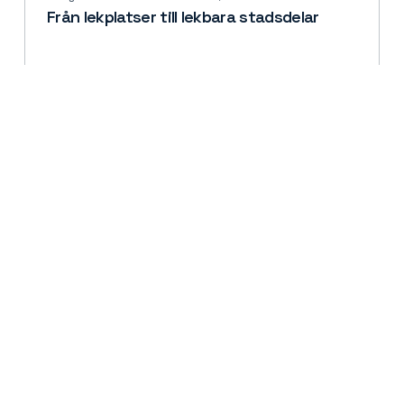
Från lekplatser till lekbara stadsdelar
Läs mer
30 juni 2026 · Attrahera besökare, Attrahera Invånare