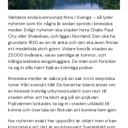
Världens enda kvinnostad finns i Sverige – så lyder
nyheten som för några år sedan spreds i kinesiska
medier. Enligt nyheten ska staden heta Chako Paul
City, eller Shakebao, och ligga i Norrland. Den ska ha
grundats 1820 av en rik änka och det ska även finnas
ett medeltida slott gömt. Vidare består staden av
25.000 invånare, varav samtliga är kvinnor, och
många lesbiska skogshuggare. De män som försöker
ta sig in slås halvt ihjäl av kvinnliga poliser.
Kinesiska medier är säkra på sin sak trots skeptiska
toner från svenskt håll. De berättar bland annat om
en kinesisk kvinnlig utbytesstudent som rest till
staden efter att ha blivit arg på sin pojkvän.
Pojkvännen lyckades ta sig in i staden utklädd till
kvinna och övertala sin flickvän att komma hem igen.
Hur nyheten exakt har uppstått är oklart men vi kan
konstatera att det är en intressant Sverigebild som