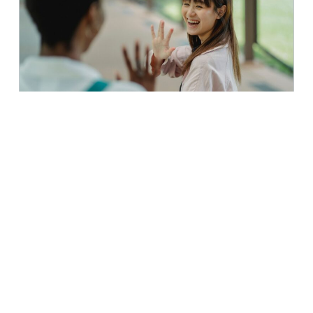
30 juni 2026 · Attrahera besökare, Attrahera Invånare
Säg hej i sommar – en superkraft i
Semestersverige
Läs mer