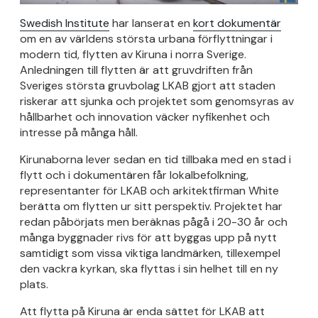
Swedish Institute
har lanserat en
kort dokumentär
om en av världens största urbana förflyttningar i
modern tid, flytten av Kiruna i norra Sverige.
Anledningen till flytten är att gruvdriften från
Sveriges största gruvbolag LKAB gjort att staden
riskerar att sjunka och projektet som genomsyras av
hållbarhet och innovation väcker nyfikenhet och
intresse på många håll.
Kirunaborna lever sedan en tid tillbaka med en stad i
flytt och i dokumentären får lokalbefolkning,
representanter för LKAB och arkitektfirman White
berätta om flytten ur sitt perspektiv. Projektet har
redan påbörjats men beräknas pågå i 20-30 år och
många byggnader rivs för att byggas upp på nytt
samtidigt som vissa viktiga landmärken, tillexempel
den vackra kyrkan, ska flyttas i sin helhet till en ny
plats.
Att flytta på Kiruna är enda sättet för LKAB att