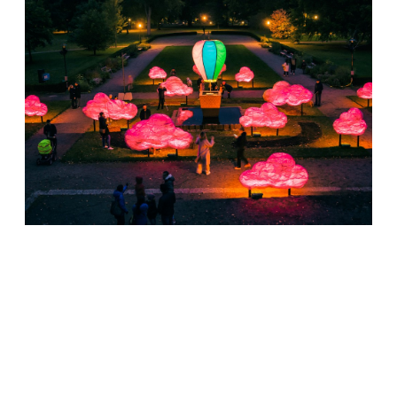
Ett fjärde exempel på en plats som använder ljus som
attraktionskraft är Smögen med sin
Island of Light
.
Festivalen lockar vanligtvis besökare från hela världen
och fokuserar på att lyfta den karga naturen och de
rosa granitklipporna.