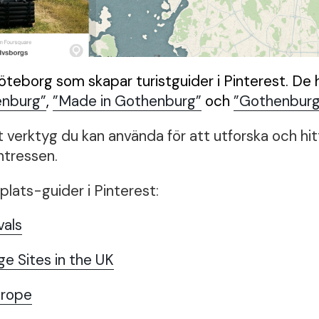
Göteborg som skapar turistguider i Pinterest. De
enburg”
,
”Made in Gothenburg”
och
”Gothenburg
t verktyg du kan använda för att utforska och hitta
ntressen.
plats-guider i Pinterest:
vals
 Sites in the UK
urope