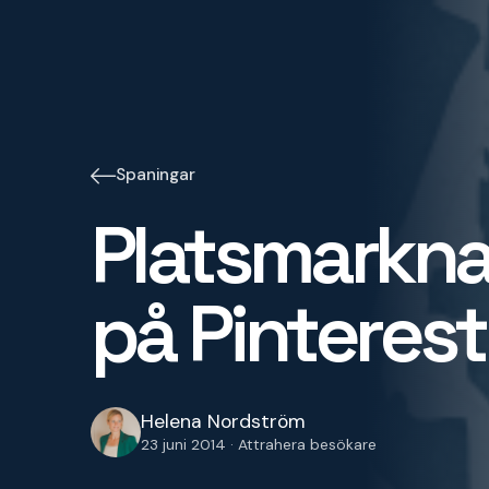
Spaningar
Platsmarkna
på Pinterest
Helena Nordström
23 juni 2014 · Attrahera besökare