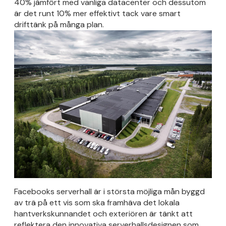
40% jämfört med vanliga datacenter och dessutom
är det runt 10% mer effektivt tack vare smart
drifttänk på många plan.
Facebooks serverhall är i största möjliga mån byggd
av trä på ett vis som ska framhäva det lokala
hantverkskunnandet och exteriören är tänkt att
reflektera den innovativa serverhallsdesignen som