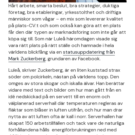
Hårt arbete, smarta beslut, bra strategier, duktiga
företag, bra etableringar, yrkesstolthet och driftiga
människor som vågar – en mix som levererar kvalitet
på plats-CV:t och som också kan göra att en plats
får den där typen av marknadsföring som inte går att
köpa sig till. Som när Luleå häromdagen visade sig
vara rätt plats på rätt ställe och hamnade i hela
världens blickfång via en
statusuppdatering från
Mark Zuckerberg
, grundaren av Facebook.
Luleå, skriver Zuckerberg, är en liten kuststad strax
söder om polcirkeln, nästan på världens topp. Den
omges av stora skogar och iskalla älvar. Han berättar
vidare med text och bilder om hur man gått från en
idé nedskickad på en servett till en enorm och
välplanerad serverhall där temperaturen regleras av
fläktar som blåser in luften utifrån, och hur man drar
nytta av att luften ofta är kall i norr. Serverhallen har
skapat 150 arbetstillfällen och tack vare de naturliga
förhållandena hålls energiförbrukningen ned med