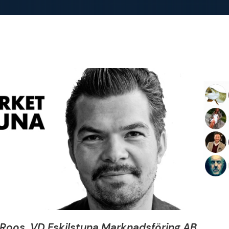
 Roos, VD Eskilstuna Marknadsföring AB