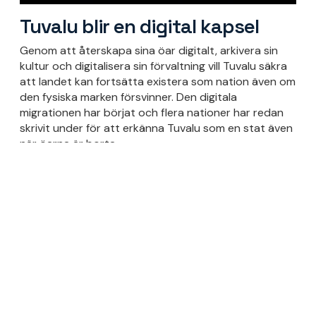
Tuvalu blir en digital kapsel
Genom att återskapa sina öar digitalt, arkivera sin
kultur och digitalisera sin förvaltning vill Tuvalu säkra
att landet kan fortsätta existera som nation även om
den fysiska marken försvinner. Den digitala
migrationen har börjat och flera nationer har redan
skrivit under för att erkänna Tuvalu som en stat även
när öarna är borta.
Medborgarna har fått svara på vad de skulle rädda
om de bara fick rädda en enda sak. De väljer föremål
med affektionsvärde, ljudet att sitt språk när barnen
pratar det, visdomen i förfädernas berättelser och
dansen och färgerna från Tuvalus festivaler. Den
digitala kapseln som skapas ska bevara allt det där
och skydda nationen, dess själ och dess värderingar.
Sedan kampanjen lanserades, med möjlighet att
skicka mejl till miljöministrar runt om i världen, har