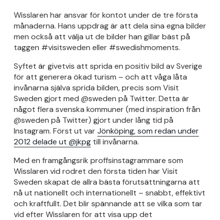
Wisslaren har ansvar för kontot under de tre första
månaderna. Hans uppdrag är att dela sina egna bilder
men också att välja ut de bilder han gillar bäst på
taggen #visitsweden eller #swedishmoments.
Syftet är givetvis att sprida en positiv bild av Sverige
för att generera ökad turism – och att våga låta
invånarna själva sprida bilden, precis som Visit
Sweden gjort med @sweden på Twitter. Detta är
något flera svenska kommuner (med inspiration från
@sweden på Twitter) gjort under lång tid på
Instagram. Först ut var
Jönköping, som redan under
2012 delade ut @jkpg
till invånarna.
Med en framgångsrik proffsinstagrammare som
Wisslaren vid rodret den första tiden har Visit
Sweden skapat de allra bästa förutsättningarna att
nå ut nationellt och internationellt – snabbt, effektivt
och kraftfullt. Det blir spännande att se vilka som tar
vid efter Wisslaren för att visa upp det