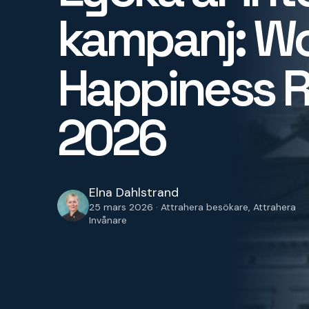
kampanj: Wo
Happiness 
2026
Elna Dahlstrand
25 mars 2026 · Attrahera besökare, Attrahera
Invånare