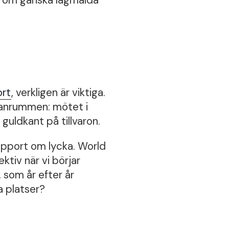
ort
, verkligen är viktiga.
llanrummen: mötet i
guldkant på tillvaron.
apport om lycka. World
ktiv när vi börjar
, som år efter år
a platser?