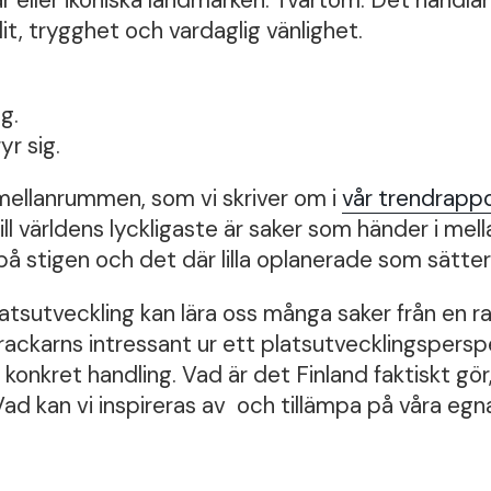
lit, trygghet och vardaglig vänlighet.
g.
r sig.
mellanrummen, som vi skriver om i
vår trendrapp
ill världens lyckligaste är saker som händer i me
å stigen och det där lilla oplanerade som sätter 
tsutveckling kan lära oss många saker från en r
rackarns intressant ur ett platsutvecklingsperspe
l konkret handling. Vad är det Finland faktiskt gör
ad kan vi inspireras av och tillämpa på våra egn