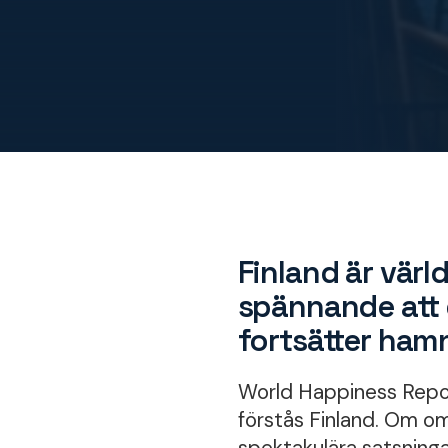
Finland är värld
spännande att d
fortsätter ham
World Happiness Report
förstås Finland. Om om 
spektakulära satsninga