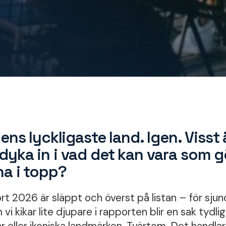
ens lyckligaste land. Igen. Visst ä
yka in i vad det kan vara som gö
na i topp?
 2026 är släppt och överst på listan – för sjunde
vi kikar lite djupare i rapporten blir en sak tydli
r eller ikoniska landmärken. Tvärtom. Det handl