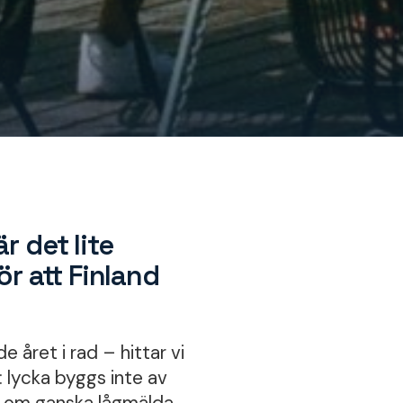
r det lite
r att Finland
 året i rad – hittar vi
g: lycka byggs inte av
ar om ganska lågmälda