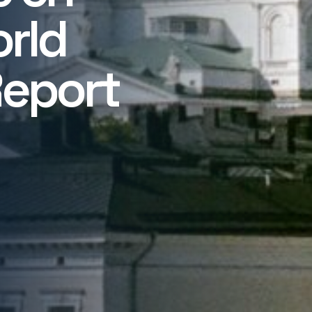
rld
Report