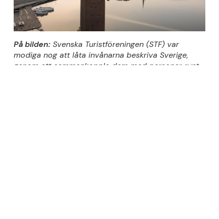
På bilden:
Svenska Turistföreningen (STF) var
modiga nog att låta invånarna beskriva Sverige,
genom att sammankoppla dem med personer runt
om i världen nyfikna på landet. The Swedish
Number var också ett sätt att uppmärksamma att
Sverige var första landet som antog
tryckfrihetsförordningen som stoppade censur och
införde offentlighetsprincipen.
Läs mer här!
Även om slutmålet är att attrahera turister eller
nya invånare, så är den bästa vägen dit dina
invånare
. Kraften i de många invånarnas förmåga att
nå ut, både mun-till-mun och digitalt, är enorm.
Framgångsrika platser lyckas bygga en stolthet bland
invånarna, en stolthet som skapar nyfikenhet bland
platsens målgrupper.