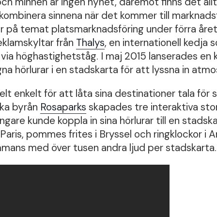
och minnen är ingen nyhet, däremot finns det allt
t kombinera sinnena när det kommer till marknads
r på temat platsmarknadsföring under förra året
eklamskyltar från
Thalys
, en internationell kedja 
 via höghastighetståg. I maj 2015 lanserades en
na hörlurar i en stadskarta för att lyssna in atm
t enkelt för att låta sina destinationer tala för s
ska byrån
Rosaparks
skapades tre interaktiva stor
are kunde koppla in sina hörlurar till en stadska
i Paris, pommes frites i Bryssel och ringklockor 
mmans med över tusen andra ljud per stadskarta.