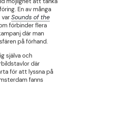
id möjlighet att tänka
föring. En av många
 var
Sounds of the
som förbinder flera
 kampanj där man
osfären på förhand.
ig själva och
bildstavlor där
rta för att lyssna på
i Amsterdam fanns