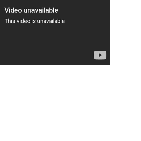
av många inspirerande, roliga och kreativa kamp
gare skrivit om hur världens
väder gick att upple
orgare fick vara med och sprida
bilden av sin st