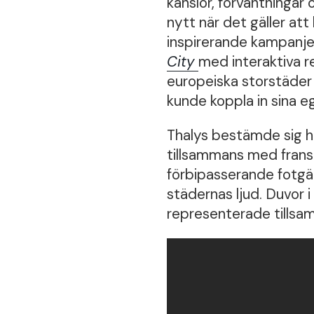
känslor, förväntningar 
nytt när det gäller at
inspirerande kampanje
City
med interaktiva r
europeiska storstäder
kunde koppla in sina eg
Thalys bestämde sig hel
tillsammans med fran
förbipasserande fotgäng
städernas ljud. Duvor 
representerade tillsa