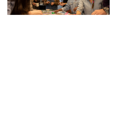
Nu ska lösningarna presenteras!
Sedan 1 år tillbaka har unga kvinnor i Botkyrka genom
6 olika innovationslabb arbetat med att ta fram
lösningar på hur Fittja centrum kan bli mer jämlikt och
inkluderande för utsatta grupper. Dessa lösningar
kommer att presenteras under
UrbanGirlsMovements-Botkyrka
slutkonferens den 31
oktober.
Vill ni läsa mer konkreta exempel på hur man planerar
en stad på ett feministisk tillvägagångssätt?
Klicka er
då in på denna lista där 7 förbättringsförslag
presenteras!