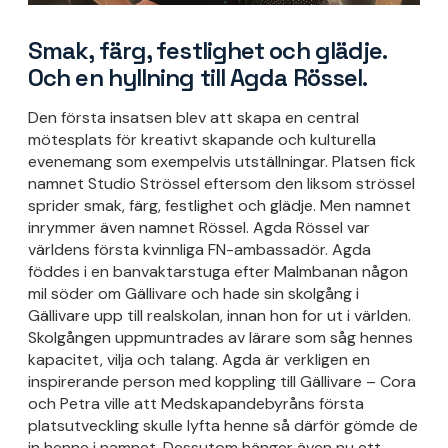
Smak, färg, festlighet och glädje.
Och en hyllning till Agda Rössel.
Den första insatsen blev att skapa en central
mötesplats för kreativt skapande och kulturella
evenemang som exempelvis utställningar. Platsen fick
namnet Studio Strössel eftersom den liksom strössel
sprider smak, färg, festlighet och glädje. Men namnet
inrymmer även namnet Rössel. Agda Rössel var
världens första kvinnliga FN-ambassadör. Agda
föddes i en banvaktarstuga efter Malmbanan någon
mil söder om Gällivare och hade sin skolgång i
Gällivare upp till realskolan, innan hon for ut i världen.
Skolgången uppmuntrades av lärare som såg hennes
kapacitet, vilja och talang. Agda är verkligen en
inspirerande person med koppling till Gällivare – Cora
och Petra ville att Medskapandebyråns första
platsutveckling skulle lyfta henne så därför gömde de
in henne i namnet. Dessutom hänger även nu ett