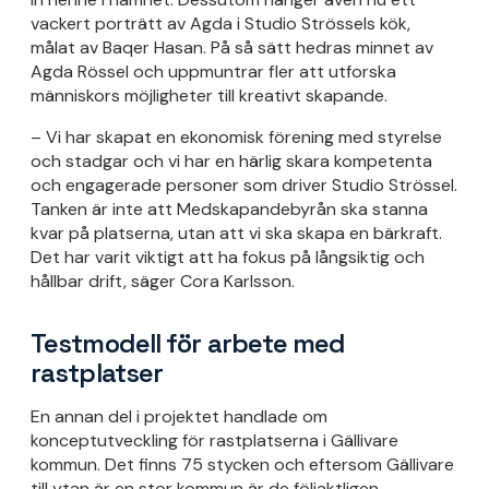
vackert porträtt av Agda i Studio Strössels kök,
målat av Baqer Hasan. På så sätt hedras minnet av
Agda Rössel och uppmuntrar fler att utforska
människors möjligheter till kreativt skapande.
– Vi har skapat en ekonomisk förening med styrelse
och stadgar och vi har en härlig skara kompetenta
och engagerade personer som driver Studio Strössel.
Tanken är inte att Medskapandebyrån ska stanna
kvar på platserna, utan att vi ska skapa en bärkraft.
Det har varit viktigt att ha fokus på långsiktig och
hållbar drift, säger Cora Karlsson.
Testmodell för arbete med
rastplatser
En annan del i projektet handlade om
konceptutveckling för rastplatserna i Gällivare
kommun. Det finns 75 stycken och eftersom Gällivare
till ytan är en stor kommun är de följaktligen