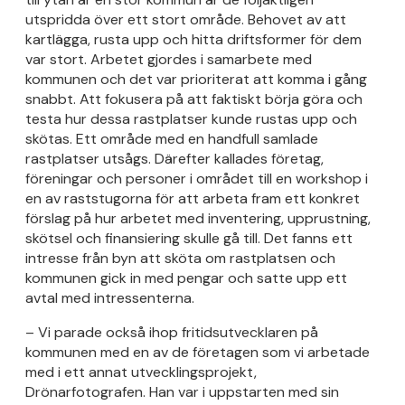
utspridda över ett stort område. Behovet av att
kartlägga, rusta upp och hitta driftsformer för dem
var stort. Arbetet gjordes i samarbete med
kommunen och det var prioriterat att komma i gång
snabbt. Att fokusera på att faktiskt börja göra och
testa hur dessa rastplatser kunde rustas upp och
skötas. Ett område med en handfull samlade
rastplatser utsågs. Därefter kallades företag,
föreningar och personer i området till en workshop i
en av raststugorna för att arbeta fram ett konkret
förslag på hur arbetet med inventering, upprustning,
skötsel och finansiering skulle gå till. Det fanns ett
intresse från byn att sköta om rastplatsen och
kommunen gick in med pengar och satte upp ett
avtal med intressenterna.
– Vi parade också ihop fritidsutvecklaren på
kommunen med en av de företagen som vi arbetade
med i ett annat utvecklingsprojekt,
Drönarfotografen. Han var i uppstarten med sin