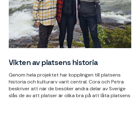
Vikten av platsens historia
Genom hela projektet har kopplingen till platsens
historia och kulturarv varit central. Cora och Petra
beskriver att när de besöker andra delar av Sverige
slås de av att platser är olika bra på att låta platsens
historia göra avtryck i upplevelsen. De tycker att det
är viktigt att ta vara på och levandegöra platsens
historia. Därför har de skapat berättarkvällar med
fyra historieberättare – ordförande för
hembygdsföreningen, en konstnär, en forskare och en
företagare som är duktig på samhällsomvandlingen i