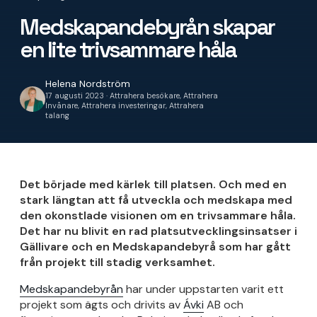
Medskapandebyrån skapar
en lite trivsammare håla
Helena Nordström
17 augusti 2023 · Attrahera besökare, Attrahera
Invånare, Attrahera investeringar, Attrahera
talang
Det började med kärlek till platsen. Och med en
stark längtan att få utveckla och medskapa med
den okonstlade visionen om en trivsammare håla.
Det har nu blivit en rad platsutvecklingsinsatser i
Gällivare och en Medskapandebyrå som har gått
från projekt till stadig verksamhet.
Medskapandebyrån
har under uppstarten varit ett
projekt som ägts och drivits av
Ávki
AB och