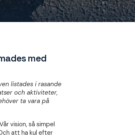
ormades med
ven listades i rasande
tser och aktiviteter,
behöver ta vara på
Vår vision, så simpel
Och att ha kul efter