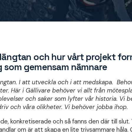
längtan och hur vårt projekt f
ng som gemensam nämnare
ängtan. I att utveckla och i att medskapa. Beho
er. Här i Gällivare behöver vi allt från mötespla
pplevelser och saker som lyfter vår historia. Vi 
riv och våra olikheter. Vi behöver jobba ihop.
de, konkretiserade och så fanns den där till slut. 
 handlar om är att skapa en lite trivsammare håla. 