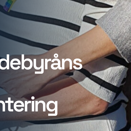
debyråns
tering