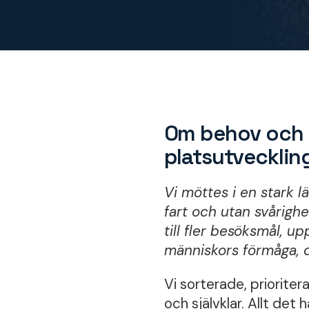
Om behov och 
platsutveckli
Vi möttes i en stark l
fart och utan svårighet
till fler besöksmål, u
människors förmåga, d
Vi sorterade, prioritera
och självklar. Allt det