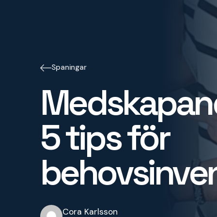
Spaningar
Medskapan
5 tips för
behovsinven
Cora Karlsson