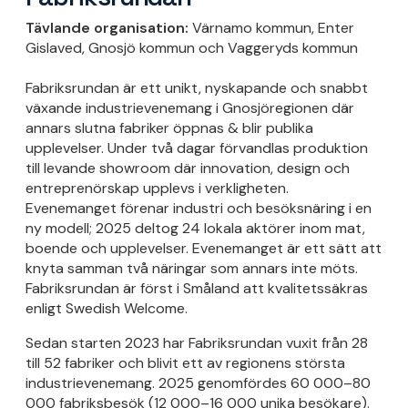
Tävlande organisation:
Värnamo kommun, Enter
Gislaved, Gnosjö kommun och Vaggeryds kommun
Fabriksrundan är ett unikt, nyskapande och snabbt
växande industrievenemang i Gnosjöregionen där
annars slutna fabriker öppnas & blir publika
upplevelser. Under två dagar förvandlas produktion
till levande showroom där innovation, design och
entreprenörskap upplevs i verkligheten.
Evenemanget förenar industri och besöksnäring i en
ny modell; 2025 deltog 24 lokala aktörer inom mat,
boende och upplevelser. Evenemanget är ett sätt att
knyta samman två näringar som annars inte möts.
Fabriksrundan är först i Småland att kvalitetssäkras
enligt Swedish Welcome.
Sedan starten 2023 har Fabriksrundan vuxit från 28
till 52 fabriker och blivit ett av regionens största
industrievenemang. 2025 genomfördes 60 000–80
000 fabriksbesök (12 000–16 000 unika besökare).