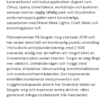
kurerad konst och kulturupplevelser dygnet runt.
Cirkus, opera, streetdance, workshops och ljuskonst
samsas med en daglig tillfällig park och Stockholms
enda nattöppna galleri samt konstnärliga
samarbeten med Nobel Week Lights, Craft Week och
konsthögskolor m.ﬂ.
Platssamverkan På Sergels torg startade 2019 och
har sedan dess haft en kontinuerlig positiv utveckling.
I förra årets attitydundersökning, med 2 506
svarande, ansåg mer än hälften att torget blivit en
trivsammare plats sedan starten. Torget är idag långt
mer välskött, omhändertaget och tryggt med
grönska, sittplatser, lekutrustning, konstinstallationer
och scenkonstframträdanden. Det inspirerande
innehållet kombinerat med preventivt och
trygghetsskapande arbete har förändrat bilden av
Sergels torg och inspirerat andra aktörer, vilket
genererat många studiebesök från hela landet.