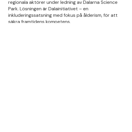
regionala aktörer under ledning av Dalarna Science
Park. Lösningen är Dalainitiativet – en
inkluderingssatsning med fokus på ålderism, för att
säkra framtidens kompetens.
Initiativet har etablerats som ett gemensamt
ställningstagande från ledande industriföretag.
Genom InDalarna visas en bred mångfald av
medarbetare, berättelser & karriärvägar.
Dalaintiativet fungerar som verktyg för att nå
grupper som haft svårt att hävda sig på
arbetsmarknaden och för att marknadsföra Dalarna
som en modern internationell & hållbar karriärregion.
Resultatet är ökad samverkan, tydligare
kommunikation och stärkt attraktionskraft både för
arbetsgivare och för människor som söker en plats
att växa vidare på.